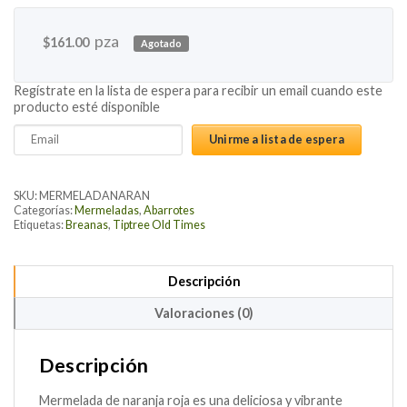
pza
$
161.00
Agotado
Regístrate en la lista de espera para recibir un email cuando este
producto esté disponible
Enter
Unirme a lista de espera
your
email
address
SKU:
MERMELADANARAN
to
Categorías:
Mermeladas
,
Abarrotes
Etiquetas:
Breanas
,
Tiptree Old Times
join
the
waitlist
Descripción
for
this
Valoraciones (0)
product
Descripción
Mermelada de naranja roja es una deliciosa y vibrante