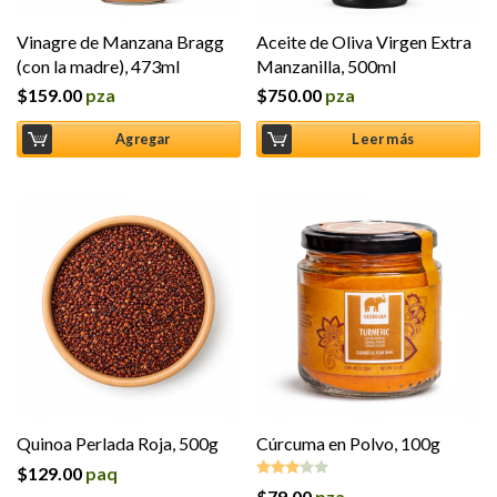
Vinagre de Manzana Bragg
Aceite de Oliva Virgen Extra
(con la madre), 473ml
Manzanilla, 500ml
$
159.00
pza
$
750.00
pza
Agregar
Leer más
Quinoa Perlada Roja, 500g
Cúrcuma en Polvo, 100g
$
129.00
paq
$
79.00
pza