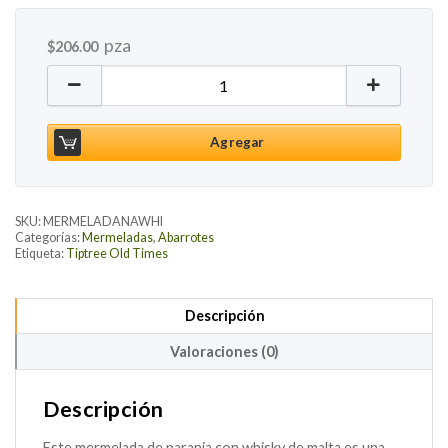
pza
$
206.00
Mermelada de Naranja con Whisky de Malta, 340g c
Agregar
SKU:
MERMELADANAWHI
Categorías:
Mermeladas
,
Abarrotes
Etiqueta:
Tiptree Old Times
Descripción
Valoraciones (0)
Descripción
Este mermelada de naranja con whisky de malta es una