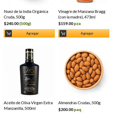
Nuez de la India Orgánica
Vinagre de Manzana Bragg
Cruda, 500g
(con la madre), 473ml
$
240.00
(500g)
$
159.00
pza
Agregar
Agregar
Aceite de Oliva Virgen Extra
Almendras Crudas, 500g
Manzanilla, 500ml
$
200.00
paq