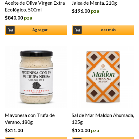
Aceite de Oliva Virgen Extra
Jalea de Menta, 210g
Ecológico, 500ml
$
196.00
pza
$
840.00
pza
Agregar
Leer más
Mayonesa con Trufa de
Sal de Mar Maldon Ahumada,
Verano, 180g
125g
$
311.00
$
130.00
pza