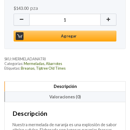
pza
$
143.00
Mermelada de Naranja TipTree, 340g cantidad
Agregar
SKU:
MERMELADANATRI
Categorías:
Mermeladas
,
Abarrotes
Etiquetas:
Breanas
,
Tiptree Old Times
Descripción
Valoraciones (0)
Descripción
Nuestra mermelada de naranja es una explosión de sabor
cítrico y dulce. Elaborada con jugosas naranjas frescas,