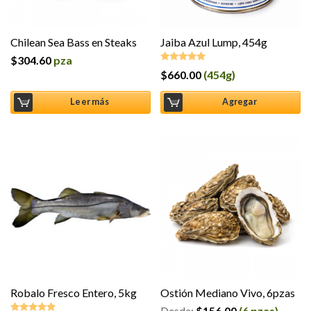
Chilean Sea Bass en Steaks
Jaiba Azul Lump, 454g
$
304.60
pza
$
660.00
(454g)
Valorado en
5.00
de 5
Leer más
Agregar
Robalo Fresco Entero, 5kg
Ostión Mediano Vivo, 6pzas
Desde:
$
156.00
(6 pzas)