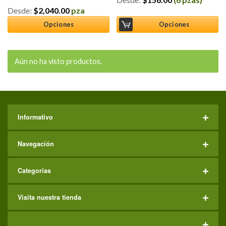
Desde:
$
2,040.00
pza
Valorado en
5.00
de 5
Opciones
Opciones
Aún no ha visto productos.
Informativo
Navegación
Categorías
Visita nuestra tienda