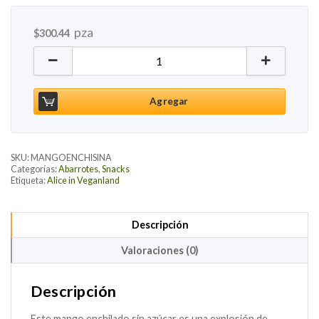
pza
$
300.44
Mango Enchilado sin Azúcar, 500g cantidad
Agregar
SKU:
MANGOENCHISINA
Categorías:
Abarrotes
,
Snacks
Etiqueta:
Alice in Veganland
Descripción
Valoraciones (0)
Descripción
Este mango enchilado sin azúcar es una explosión de