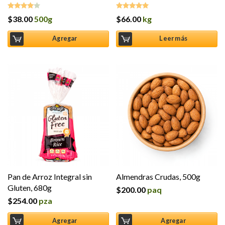
$
38.00
500g
$
66.00
kg
Valorado
Valorado en
en
4.00
5.00
de 5
de 5
Agregar
Leer más
Pan de Arroz Integral sin
Almendras Crudas, 500g
Gluten, 680g
$
200.00
paq
$
254.00
pza
Agregar
Agregar