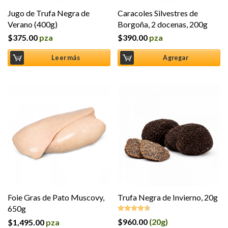
Jugo de Trufa Negra de
Caracoles Silvestres de
Verano (400g)
Borgoña, 2 docenas, 200g
$
375.00
pza
$
390.00
pza
Leer más
Agregar
Foie Gras de Pato Muscovy,
Trufa Negra de Invierno, 20g
650g
$
960.00
(20g)
$
1,495.00
pza
Valorado