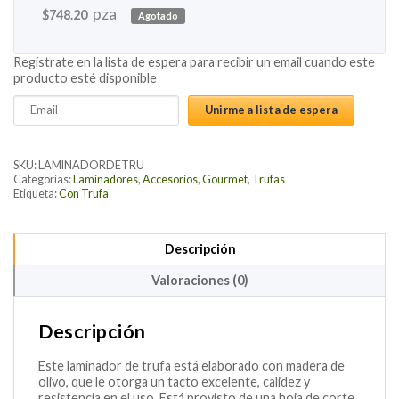
pza
$
748.20
Agotado
Regístrate en la lista de espera para recibir un email cuando este
producto esté disponible
Enter
Unirme a lista de espera
your
email
address
SKU:
LAMINADORDETRU
to
Categorías:
Laminadores
,
Accesorios
,
Gourmet
,
Trufas
Etiqueta:
Con Trufa
join
the
waitlist
Descripción
for
this
Valoraciones (0)
product
Descripción
Este laminador de trufa está elaborado con madera de
olivo, que le otorga un tacto excelente, calidez y
resistencia en el uso. Está provisto de una hoja de corte