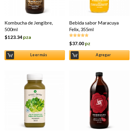
Kombucha de Jengibre,
Bebida sabor Maracuya
500ml
Felix, 355ml
$
123.34
pza
$
37.00
pz
Valorado en
5.00
de 5
Leer más
Agregar