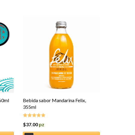
60ml
Bebida sabor Mandarina Felix,
355ml
$
37.00
pz
Valorado en
5.00
de 5