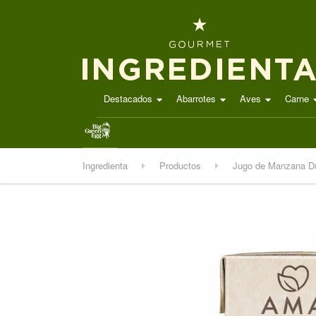
Destacados
Abarrotes
Aves
Carne
.
Ingredienta
Productos
Jugo de Manzana D