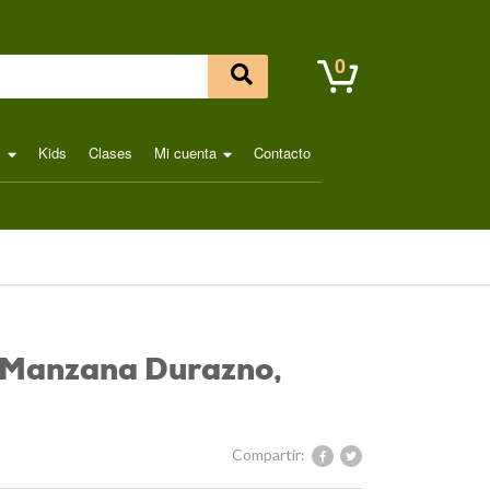
0
l
Kids
Clases
Mi cuenta
Contacto
 Manzana Durazno,
Compartir: