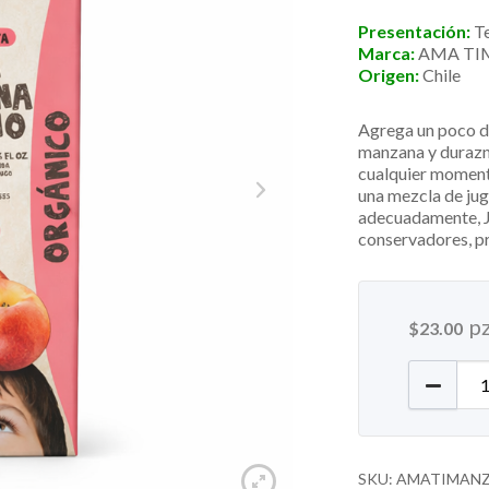
Presentación:
T
Marca:
AMA TI
Origen:
Chile
Agrega un poco de
manzana y durazn
cualquier momento
una mezcla de jug
adecuadamente, Ju
conservadores, pr
p
$
23.00
Jugo de
SKU:
AMATIMANZ