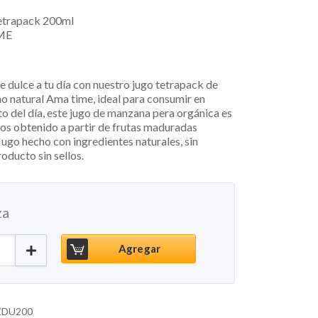
etrapack 200ml
ME
 dulce a tu día con nuestro jugo tetrapack de
o natural Ama time, ideal para consumir en
 del día, este jugo de manzana pera orgánica es
os obtenido a partir de frutas maduradas
go hecho con ingredientes naturales, sin
oducto sin sellos.
za
 Manzana Durazno, 200ml cantidad
Agregar
DU200