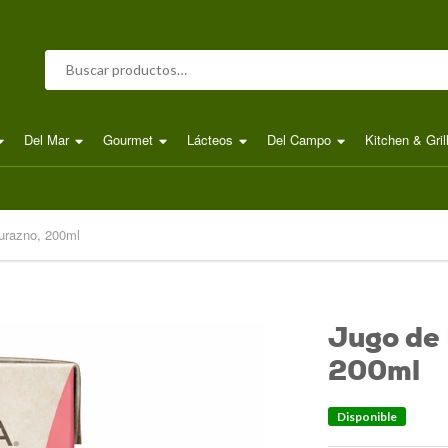
Buscar por:
Del Mar
Gourmet
Lácteos
Del Campo
Kitchen & Gril
urazno, 200ml
Jugo de
200ml
Disponible