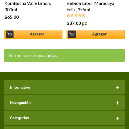
KomBucha Valle Limón,
Bebida sabor Maracuya
300ml
Felix, 355ml
$
65.00
$
37.00
pz
Valorado en
5.00
de 5
Agregar
Agregar
Aún no ha visto productos.
Informativo
Navegación
Categorías