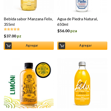
Bebida sabor Manzana Felix,
Agua de Piedra Natural,
355ml
650ml
$
56.00
pza
$
37.00
pz
Valorado en
5.00
de 5
Agregar
Agregar