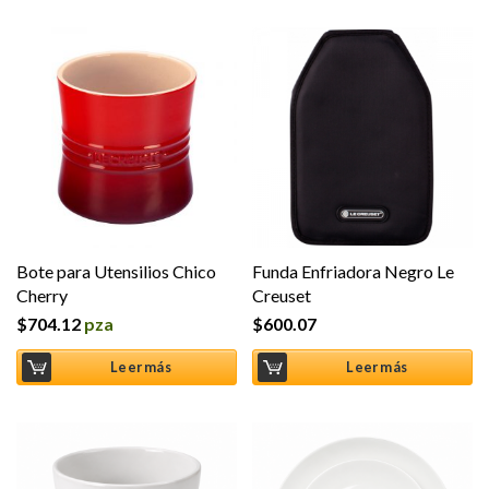
Bote para Utensilios Chico
Funda Enfriadora Negro Le
Cherry
Creuset
$
704.12
pza
$
600.07
Leer más
Leer más