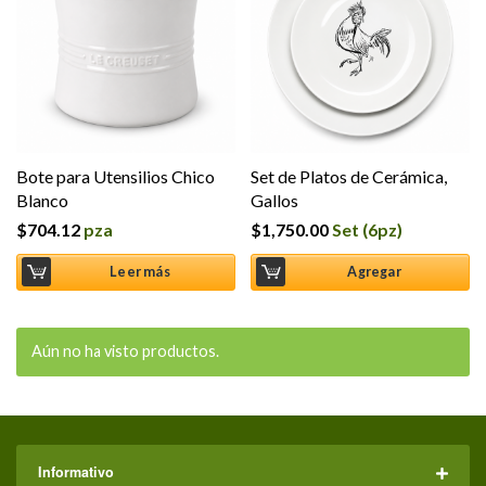
Bote para Utensilios Chico
Set de Platos de Cerámica,
Blanco
Gallos
$
704.12
pza
$
1,750.00
Set (6pz)
Leer más
Agregar
Aún no ha visto productos.
Informativo