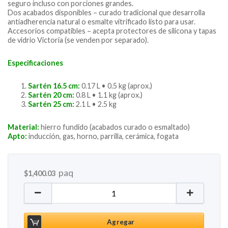
seguro incluso con porciones grandes.
Dos acabados disponibles – curado tradicional que desarrolla
antiadherencia natural o esmalte vitrificado listo para usar.
Accesorios compatibles – acepta protectores de silicona y tapas
de vidrio Victoria (se venden por separado).
Especificaciones
Sartén 16.5 cm:
0.17 L • 0.5 kg (aprox.)
Sartén 20 cm:
0.8 L • 1.1 kg (aprox.)
Sartén 25 cm:
2.1 L • 2.5 kg
Material:
hierro fundido (acabados curado o esmaltado)
Apto:
inducción, gas, horno, parrilla, cerámica, fogata
paq
$
1,400.03
Juego de Sartenes 3 pack cantidad
Agregar