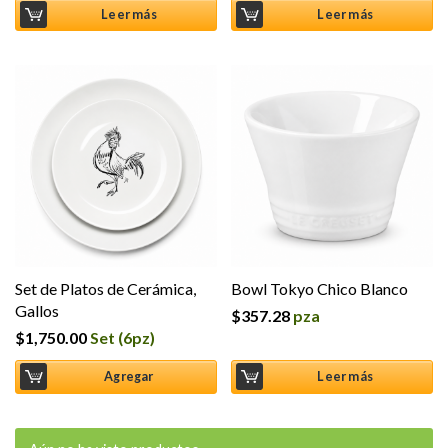
Leer más
Leer más
Set de Platos de Cerámica,
Bowl Tokyo Chico Blanco
Gallos
$
357.28
pza
$
1,750.00
Set (6pz)
Agregar
Leer más