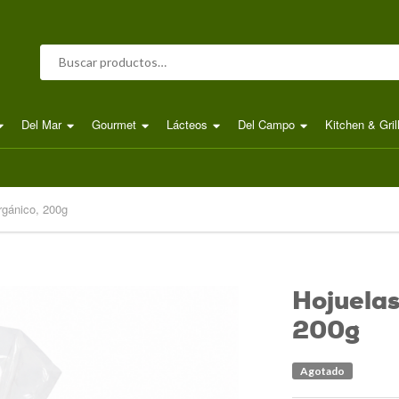
Buscar por:
Del Mar
Gourmet
Lácteos
Del Campo
Kitchen & Gril
rgánico, 200g
Hojuelas
200g
Agotado