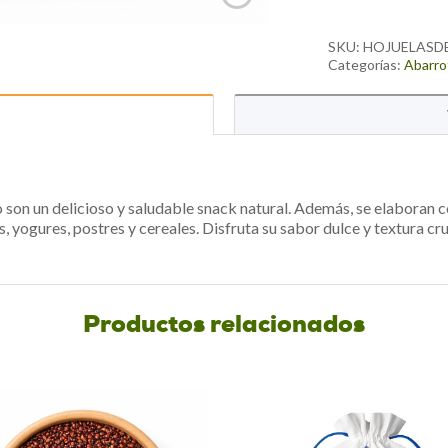
email
address
SKU:
HOJUELAS
to
Categorías:
Abarro
join
the
waitlist
for
this
son un delicioso y saludable snack natural. Además, se elaboran c
product
s, yogures, postres y cereales. Disfruta su sabor dulce y textura cru
Productos relacionados