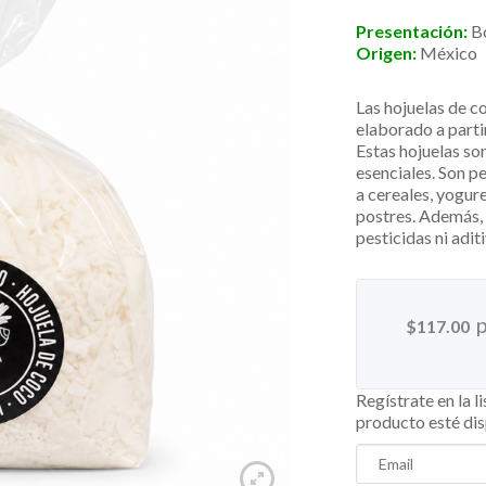
Presentación:
B
Origen:
México
Las hojuelas de c
elaborado a parti
Estas hojuelas son
esenciales. Son p
a cereales, yogur
postres. Además, 
pesticidas ni adit
$
117.00
Regístrate en la l
producto esté di
Enter
your