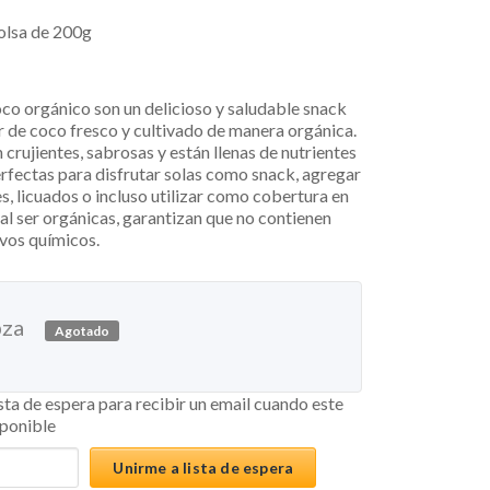
olsa de 200g
oco orgánico son un delicioso y saludable snack
r de coco fresco y cultivado de manera orgánica.
 crujientes, sabrosas y están llenas de nutrientes
erfectas para disfrutar solas como snack, agregar
es, licuados o incluso utilizar como cobertura en
al ser orgánicas, garantizan que no contienen
ivos químicos.
pza
Agotado
ista de espera para recibir un email cuando este
sponible
Unirme a lista de espera