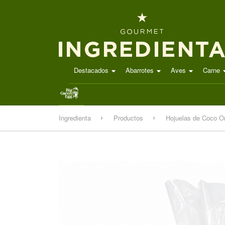
Destacados
Abarrotes
Aves
Carne
.
Ingredienta
Productos
Hojuelas de Coco O