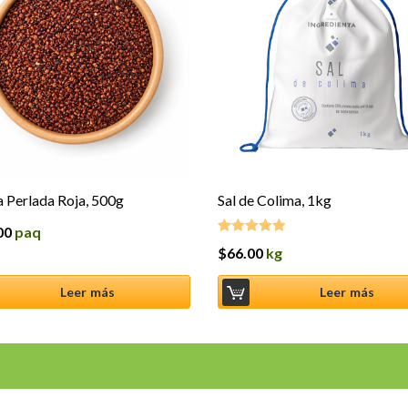
 Perlada Roja, 500g
Sal de Colima, 1kg
00
paq
$
66.00
kg
Valorado en
5.00
de 5
Leer más
Leer más