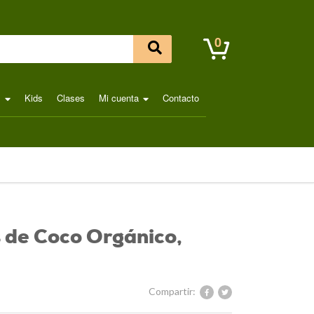
0
l
Kids
Clases
Mi cuenta
Contacto
 de Coco Orgánico,
Compartir: