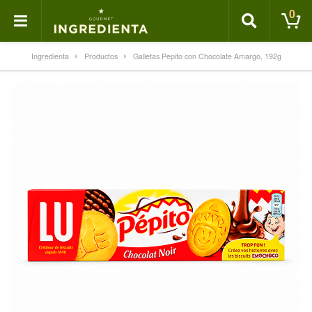
0
Ingredienta
Productos
Galletas Pepito con Chocolate Amargo, 192g