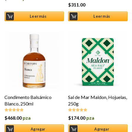
$
311.00
Leer más
Leer más
Condimento Balsámico
Sal de Mar Maldon, Hojuelas,
Blanco, 250ml
250g
$
468.00
pza
$
174.00
pza
Valorado en
Valorado en
5.00
de 5
5.00
de 5
Agregar
Agregar