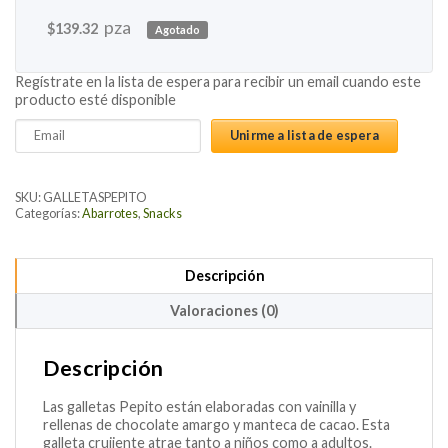
pza
$
139.32
Agotado
Regístrate en la lista de espera para recibir un email cuando este
producto esté disponible
Enter
Unirme a lista de espera
your
email
address
SKU:
GALLETASPEPITO
to
Categorías:
Abarrotes
,
Snacks
join
the
Descripción
waitlist
for
Valoraciones (0)
this
product
Descripción
Las galletas Pepito están elaboradas con vainilla y
rellenas de chocolate amargo y manteca de cacao. Esta
galleta crujiente atrae tanto a niños como a adultos.