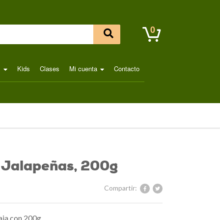
0
l
Kids
Clases
Mi cuenta
Contacto
s Jalapeñas, 200g
Compartir:
aja con 200g