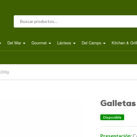
Buscar por:
Del Mar
Gourmet
Lácteos
Del Campo
Kitchen & Gril
 200g
Galleta
Disponible
Presentación:
C