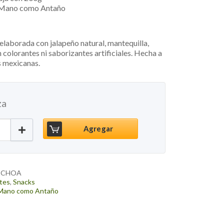
 Mano como Antaño
 elaborada con jalapeño natural, mantequilla,
n colorantes ni saborizantes artificiales. Hecha a
 mexicanas.
za
 Jalapeñas, 200g cantidad
Agregar
ECHOA
tes
,
Snacks
 Mano como Antaño