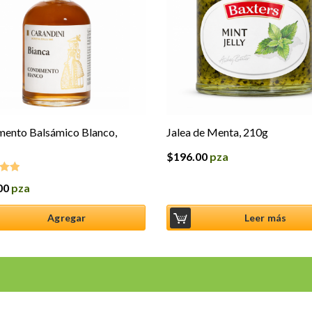
ento Balsámico Blanco,
Jalea de Menta, 210g
$
196.00
pza
00
pza
o en
5
Agregar
Leer más