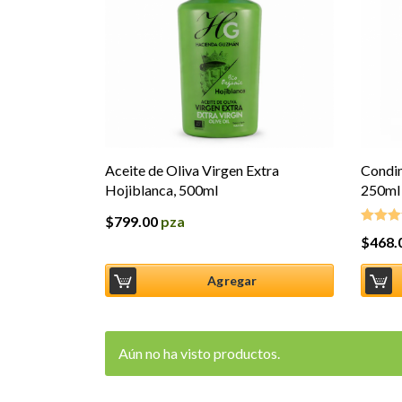
Aceite de Oliva Virgen Extra
Condim
Hojiblanca, 500ml
250ml
$
799.00
pza
$
468.
Valorad
5.00
de 
Agregar
Aún no ha visto productos.