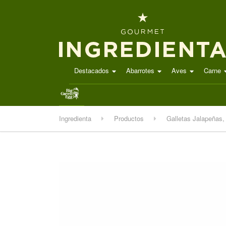
Destacados
Abarrotes
Aves
Carne
.
Ingredienta
Productos
Galletas Jalapeñas,