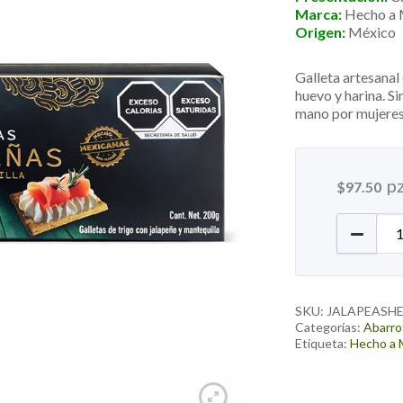
Marca:
Hecho a
Origen:
México
Galleta artesanal
huevo y harina. Si
mano por mujeres
p
$
97.50
Galletas
SKU:
JALAPEASH
Categorías:
Abarro
Etiqueta:
Hecho a