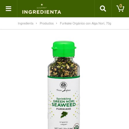
0
Ingredienta
Productos
Furikake Orgánico con Alga Nori, 70g