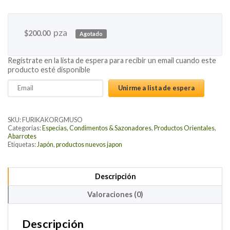
pza
$
200.00
Agotado
Regístrate en la lista de espera para recibir un email cuando este
producto esté disponible
Enter
Unirme a lista de espera
your
email
address
SKU:
FURIKAKORGMUSO
to
Categorías:
Especias, Condimentos & Sazonadores
,
Productos Orientales
,
Abarrotes
join
Etiquetas:
Japón
,
productos nuevos japon
the
waitlist
for
Descripción
this
Valoraciones (0)
product
Descripción