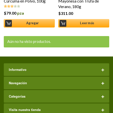
Cúrcuma en Polvo, 100g
Mayonesa con Trufa de
Verano, 180g
$
79.00
pza
$
311.00
Valorado
en
3.00
Agregar
Leer más
de 5
Aún no ha visto productos.
Informativo
Navegación
Categorías
Visita nuestra tienda