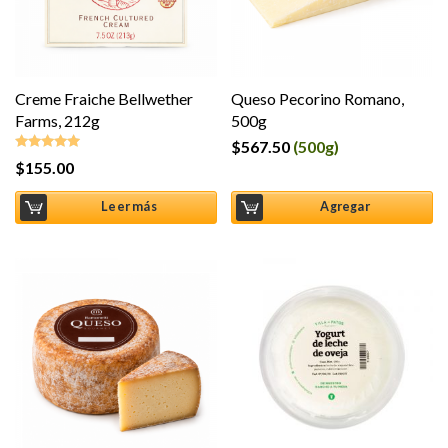
Creme Fraiche Bellwether
Queso Pecorino Romano,
Farms, 212g
500g
$
567.50
(500g)
$
155.00
Valorado en
5.00
de 5
Leer más
Agregar