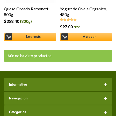
Queso Oreado Ramonetti,
Yogurt de Oveja Orgánico,
800g
480g
$
358.40
(800g)
$
97.00
pza
Valorado en
5.00
de 5
Leer más
Agregar
Aún no ha visto productos.
Informativo
Navegación
Categorías