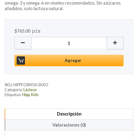
omega-3 y omega-6 en niveles recomendados. Sin azúcares
añadidos, solo lactosa natural.
pza
$
765.00
Fórmula Orgánica Combiotic 1 a 3 años, 800g cantid
Agregar
SKU:
HIPPFORM1A3AXO
Categoría:
Lácteos
Etiquetas:
Hipp
,
Kids
Descripción
Valoraciones (0)