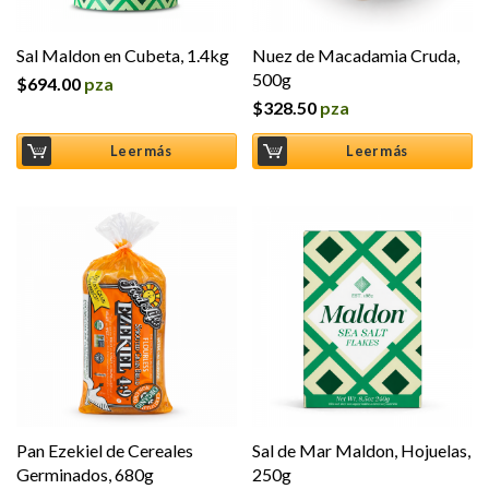
Sal Maldon en Cubeta, 1.4kg
Nuez de Macadamia Cruda,
500g
$
694.00
pza
$
328.50
pza
Leer más
Leer más
Pan Ezekiel de Cereales
Sal de Mar Maldon, Hojuelas,
Germinados, 680g
250g