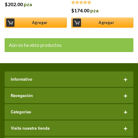
$
202.00
pza
$
174.00
pza
Valorado en
5.00
de 5
Agregar
Agregar
Aún no ha visto productos.
Informativo
Navegación
Categorías
Visita nuestra tienda