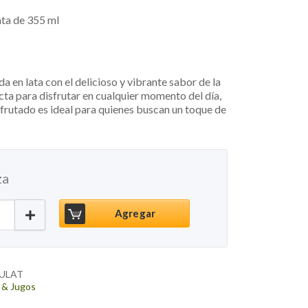
ata de 355 ml
a en lata con el delicioso y vibrante sabor de la
ta para disfrutar en cualquier momento del día,
afrutado es ideal para quienes buscan un toque de
za
ata Sabor Frambuesa, 355ml cantidad
Agregar
BULAT
 & Jugos