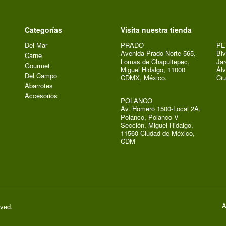
Categorías
Visita nuestra tienda
Del Mar
PRADO
PE
Avenida Prado Norte 565,
Blv
Carne
Lomas de Chapultepec,
Jar
Gourmet
Miguel Hidalgo, 11000
Álv
Del Campo
CDMX, México.
Ci
Abarrotes
Accesorios
POLANCO
Av. Homero 1500-Local 2A,
Polanco, Polanco V
Sección, Miguel Hidalgo,
11560 Ciudad de México,
CDM
A
rved.