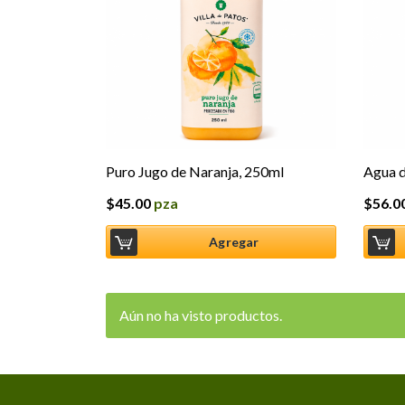
Puro Jugo de Naranja, 250ml
Agua d
$
45.00
pza
$
56.0
Agregar
Aún no ha visto productos.