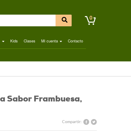
0
l
Kids
Clases
Mi cuenta
Contacto
ta Sabor Frambuesa,
Compartir: