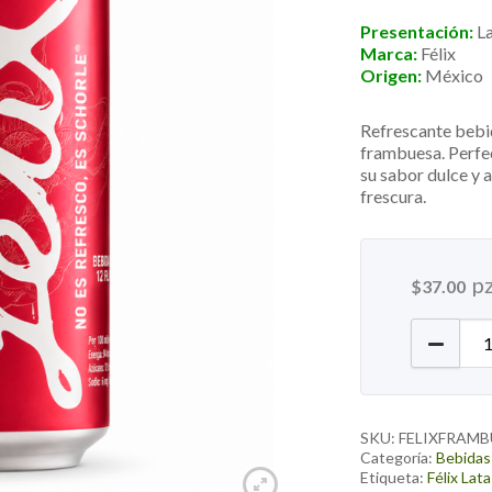
Presentación:
L
Marca:
Félix
Origen:
México
Refrescante bebid
frambuesa. Perfec
su sabor dulce y 
frescura.
p
$
37.00
Félix L
SKU:
FELIXFRAM
Categoría:
Bebidas
Etiqueta:
Félix Lata