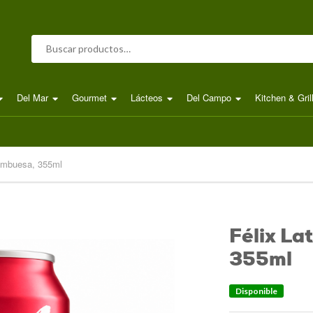
Buscar por:
Del Mar
Gourmet
Lácteos
Del Campo
Kitchen & Gril
rambuesa, 355ml
Félix La
355ml
Disponible