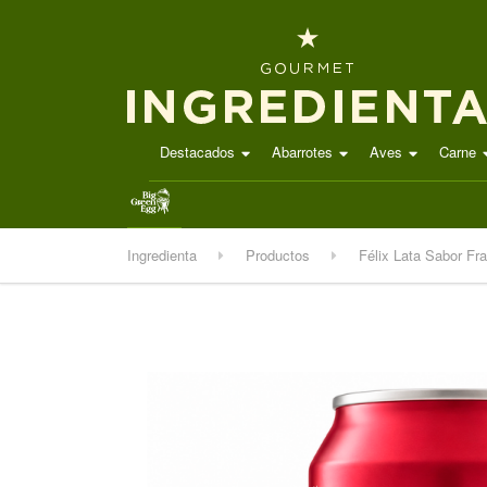
Destacados
Abarrotes
Aves
Carne
.
Ingredienta
Productos
Félix Lata Sabor F