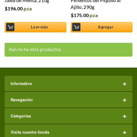
Jalea de Menta, 210g
Pimientos del Piquillo al
Ajillo, 290g
$
196.00
pza
$
175.00
pza
Leer más
Agregar
Aún no ha visto productos.
Informativo
Navegación
Categorías
Visita nuestra tienda