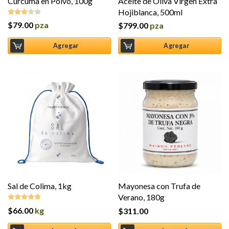
Cúrcuma en Polvo, 100g
Aceite de Oliva Virgen Extra
Hojiblanca, 500ml
$
79.00
pza
$
799.00
pza
Valorado
en
3.00
Agregar
Agregar
de 5
Sal de Colima, 1kg
Mayonesa con Trufa de
Verano, 180g
$
66.00
kg
$
311.00
Valorado en
5.00
de 5