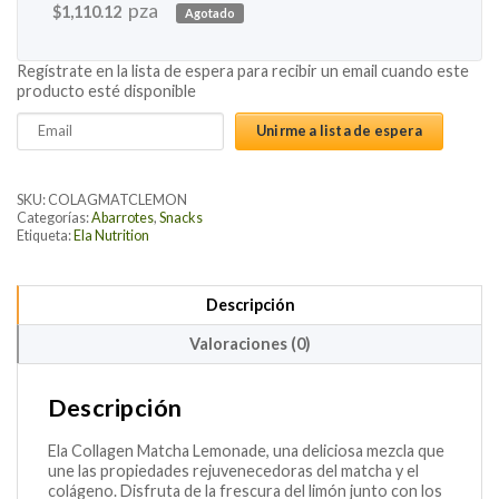
pza
$
1,110.12
Agotado
Regístrate en la lista de espera para recibir un email cuando este
producto esté disponible
Enter
Unirme a lista de espera
your
email
address
SKU:
COLAGMATCLEMON
to
Categorías:
Abarrotes
,
Snacks
Etiqueta:
Ela Nutrition
join
the
waitlist
Descripción
for
this
Valoraciones (0)
product
Descripción
Ela Collagen Matcha Lemonade, una deliciosa mezcla que
une las propiedades rejuvenecedoras del matcha y el
colágeno. Disfruta de la frescura del limón junto con los