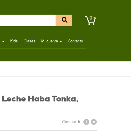
0
l
Kids
Clases
Mi cuenta
Contacto
 Leche Haba Tonka,
Compartir: