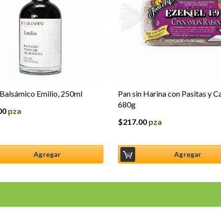
Balsámico Emilio, 250ml
Pan sin Harina con Pasitas y C
680g
00
pza
$
217.00
pza
Agregar
Agregar