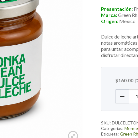
Presentación:
F
Marca:
Green Rh
Origen:
México
Dulce de leche ar
notas aromáticas 
para untar, acomp
disfrutar directa
$
160.00
Dulce d
SKU:
DULCELETO
Categorías:
Merme
Etiqueta:
Green Rh