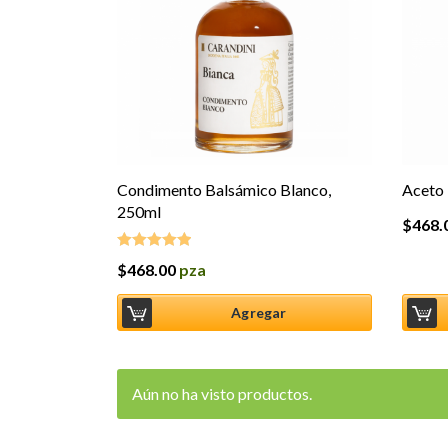
Condimento Balsámico Blanco,
Aceto 
250ml
$
468.
$
468.00
pza
Valorado en
5.00
de 5
Agregar
Aún no ha visto productos.