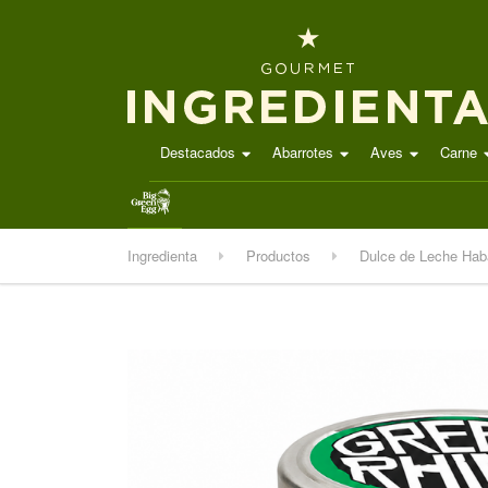
Destacados
Abarrotes
Aves
Carne
.
Ingredienta
Productos
Dulce de Leche Hab