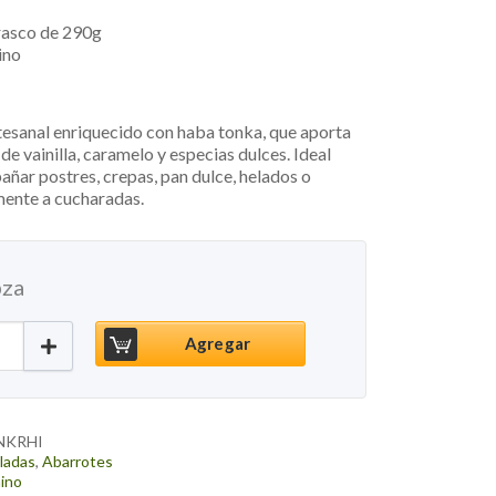
rasco de 290g
ino
tesanal enriquecido con haba tonka, que aporta
de vainilla, caramelo y especias dulces. Ideal
añar postres, crepas, pan dulce, helados o
mente a cucharadas.
pza
e Leche Haba Tonka, 290g cantidad
Agregar
NKRHI
ladas
,
Abarrotes
ino