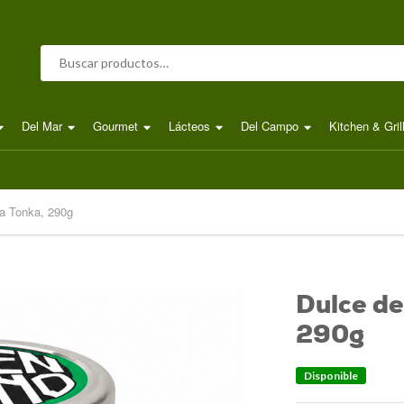
Buscar por:
Del Mar
Gourmet
Lácteos
Del Campo
Kitchen & Gril
a Tonka, 290g
Dulce de
290g
Disponible