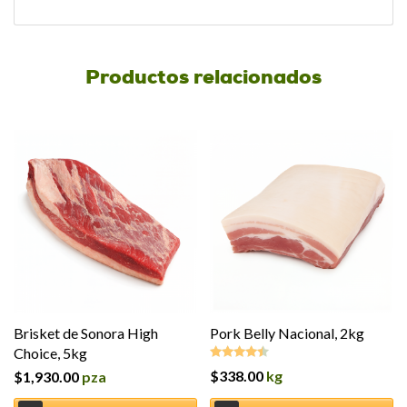
Productos relacionados
Brisket de Sonora High
Pork Belly Nacional, 2kg
Choice, 5kg
$
338.00
kg
$
1,930.00
pza
Valorado
en
4.36
de
5