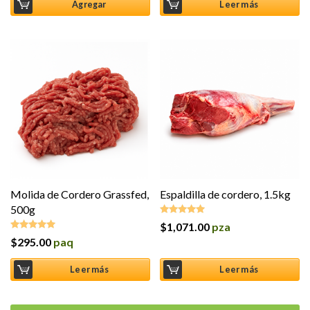
Agregar
Leer más
Molida de Cordero Grassfed,
Espaldilla de cordero, 1.5kg
500g
$
1,071.00
pza
Valorado en
5.00
de 5
$
295.00
paq
Valorado en
5.00
de 5
Leer más
Leer más