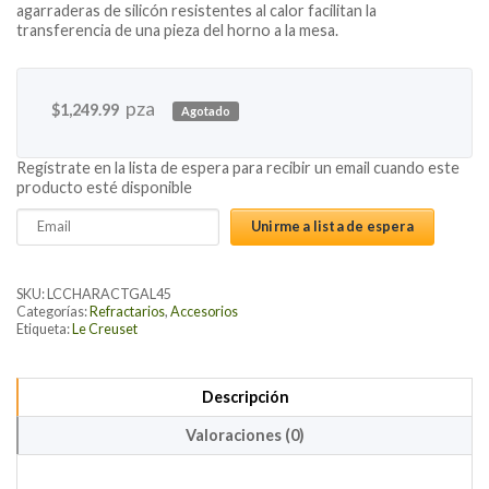
agarraderas de silicón resistentes al calor facilitan la
transferencia de una pieza del horno a la mesa.
pza
$
1,249.99
Agotado
Regístrate en la lista de espera para recibir un email cuando este
producto esté disponible
Enter
Unirme a lista de espera
your
email
address
SKU:
LCCHARACTGAL45
to
Categorías:
Refractarios
,
Accesorios
Etiqueta:
Le Creuset
join
the
waitlist
Descripción
for
this
Valoraciones (0)
product