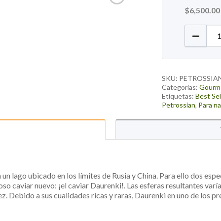
$
6,500.00
Caviar 
SKU:
PETROSSIA
Categorías:
Gourm
Etiquetas:
Best Sel
Petrossian
,
Para n
 un lago ubicado en los límites de Rusia y China. Para ello dos espe
o caviar nuevo: ¡el caviar Daurenki!. Las esferas resultantes varí
ez.
Debido a sus cualidades ricas y raras, Daurenki en uno de los p