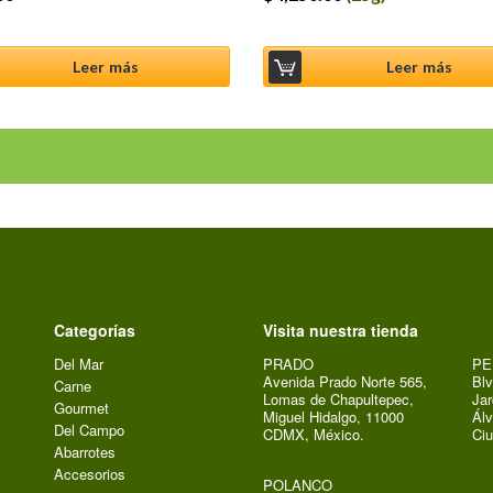
Leer más
Leer más
Categorías
Visita nuestra tienda
Del Mar
PRADO
PE
Avenida Prado Norte 565,
Blv
Carne
Lomas de Chapultepec,
Jar
Gourmet
Miguel Hidalgo, 11000
Álv
Del Campo
CDMX, México.
Ci
Abarrotes
Accesorios
POLANCO