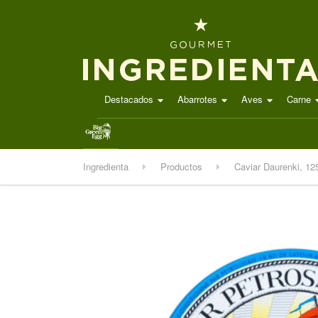
Destacados
Abarrotes
Aves
Carne
.
Ingredienta
Productos
Caviar Daurenki, 12