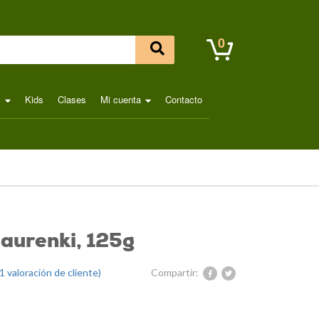
0
l
Kids
Clases
Mi cuenta
Contacto
aurenki, 125g
1
valoración de cliente)
Compartir: