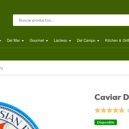
Buscar por:
Del Mar
Gourmet
Lácteos
Del Campo
Kitchen & Gril
5g
Caviar D
(
Valorado
Disponible
5.00
sobre