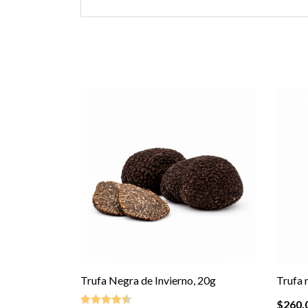
Trufa Negra de Invierno, 20g
Trufa 
$
260.