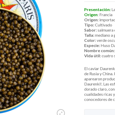
5 basado
Presentación:
La
en
1
Origen
: Francia
puntuación
Origen:
importa
de cliente
Tipo:
Cultivado
Sabor:
salmuera 
Talla:
mediano a 
Color:
verde oscu
Especie:
Huso Dau
Nombre común:
Vida útil:
cuatro 
El caviar Daurenki
de Rusia y China. 
aparearon produci
Daurenki!. Las es
dorado claro, con
cualidades ricas y
conocedores de c