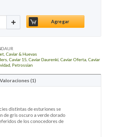
Daurenki, 125g cantidad
Agregar
NDAUR
et
,
Caviar & Huevas
lers
,
Caviar 15
,
Caviar Daurenki
,
Caviar Oferta
,
Caviar
avidad
,
Petrossian
Valoraciones (1)
cies distintas de esturiones se
an de gris oscuro a verde dorado
referidos de los conocedores de