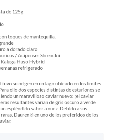
ta de 125g
do
con toques de mantequilla.
grande
ro a dorado claro
ricus / Acipenser Shrenckii
Kaluga Huso Hybrid
semanas refrigerado
 tuvo su origen en un lago ubicado en los límites
Para ello dos especies distintas de esturiones se
endo un maravilloso caviar nuevo: ¡el caviar
feras resultantes varían de gris oscuro a verde
 un espléndido sabor a nuez.
Debido a sus
 raras, Daurenki en uno de los preferidos de los
aviar.