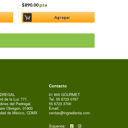
$
890.00
pza
Agregar
Contacto
DREGAL
01 800 GOURMET
rd de la Luz 777,
Tel. 55 6723 0767
dines del Pedregal,
55 6723 3700
aro Obregón, 01900
Email:
udad de México, CDMX
ventas@ingredienta.com
Síguenos: