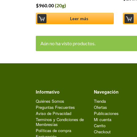
$
960.00
(20g)
Valorado
en
4.50
de
5
Leer más
Aún no ha visto productos.
Informativo
Navegación
Quiénes Somos
Tienda
Preguntas Frecuentes
Ofertas
Aviso de Privacidad
Publicaciones
Terminos y Condiciones de
Mi cuenta
Membresías
Carrito
Políticas de compra
Checkout
Facturación