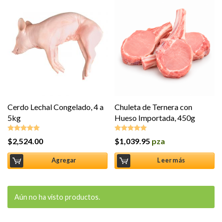
Cerdo Lechal Congelado, 4 a
Chuleta de Ternera con
5kg
Hueso Importada, 450g
$
2,524.00
$
1,039.95
pza
Valorado en
Valorado en
5.00
de 5
5.00
de 5
Agregar
Leer más
Aún no ha visto productos.