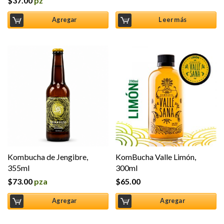
$
37.00
pz
Valorado en
5.00
de 5
Agregar
Leer más
Kombucha de Jengibre,
KomBucha Valle Limón,
355ml
300ml
$
73.00
pza
$
65.00
Agregar
Agregar