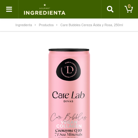
0
Ingredienta
Productos
Care Bubbles Cereza Ácida y Rosa, 250ml