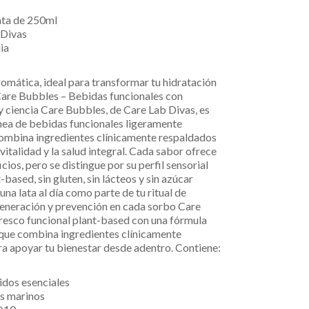
ata de 250ml
 Divas
ia
mática, ideal para transformar tu hidratación
Care Bubbles – Bebidas funcionales con
y ciencia Care Bubbles, de Care Lab Divas, es
nea de bebidas funcionales ligeramente
combina ingredientes clínicamente respaldados
vitalidad y la salud integral. Cada sabor ofrece
ios, pero se distingue por su perfil sensorial
based, sin gluten, sin lácteos y sin azúcar
una lata al día como parte de tu ritual de
eneración y prevención en cada sorbo Care
resco funcional plant-based con una fórmula
 que combina ingredientes clínicamente
 apoyar tu bienestar desde adentro. Contiene:
idos esenciales
es marinos