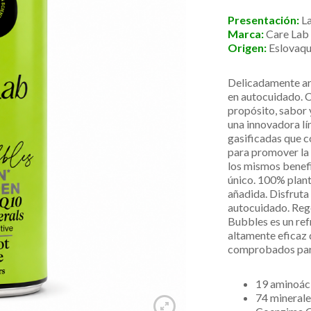
Presentación:
L
Marca:
Care Lab
Origen:
Eslovaqu
Delicadamente aro
en autocuidado. 
propósito, sabor 
una innovadora lí
gasificadas que 
para promover la 
los mismos benefic
único. 100% plant-
añadida. Disfruta 
autocuidado. Reg
Bubbles es un ref
altamente eficaz
comprobados para
19 aminoác
74 mineral