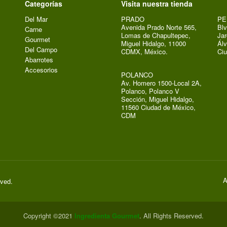
Categorías
Visita nuestra tienda
Del Mar
PRADO
PE
Avenida Prado Norte 565,
Blv
Carne
Lomas de Chapultepec,
Jar
Gourmet
Miguel Hidalgo, 11000
Álv
Del Campo
CDMX, México.
Ci
Abarrotes
Accesorios
POLANCO
Av. Homero 1500-Local 2A,
Polanco, Polanco V
Sección, Miguel Hidalgo,
11560 Ciudad de México,
CDM
A
rved.
Copyright ©2021
Ingredienta Gourmet
. All Rights Reserved.