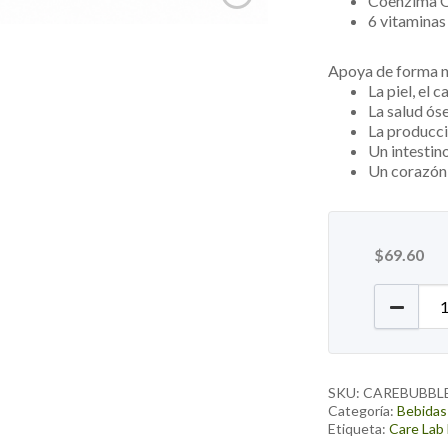
Coenzima 
6 vitaminas
Apoya de forma n
La piel, el c
La salud óse
La producci
Un intestin
Un corazón
$
69.60
Care Bu
SKU:
CAREBUBBL
Categoría:
Bebidas
Etiqueta:
Care Lab