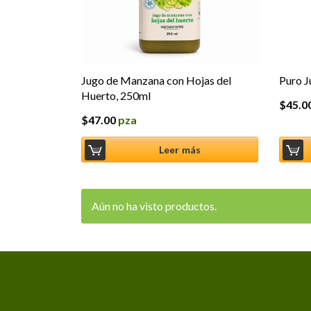
Jugo de Manzana con Hojas del
Puro J
Huerto, 250ml
$
45.0
$
47.00
pza
Leer más
Aún no ha visto productos.