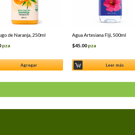
ugo de Naranja, 250ml
Agua Artesiana Fiji, 500ml
0
pza
$
45.00
pza
Agregar
Leer más