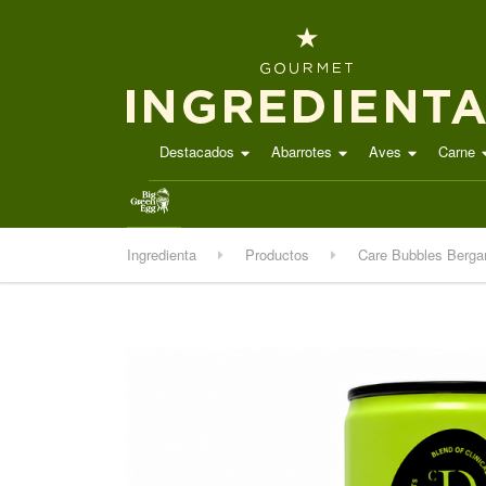
Destacados
Abarrotes
Aves
Carne
.
Ingredienta
Productos
Care Bubbles Berga