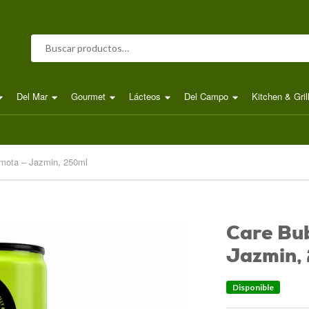
Buscar por:
Del Mar
Gourmet
Lácteos
Del Campo
Kitchen & Gril
mota – Jazmin, 250ml
Care Bu
Jazmin,
Disponible