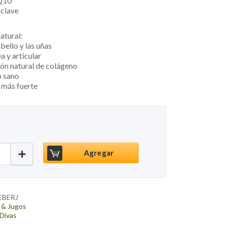
Q10
 clave
atural:
abello y las uñas
a y articular
ón natural de colágeno
o sano
 más fuerte
bbles Bergamota - Jazmin, 250ml cantidad
Agregar
EBERJ
 & Jugos
 Divas