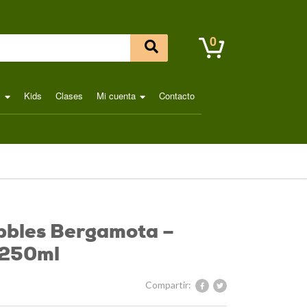
0
l
Kids
Clases
Mi cuenta
Contacto
bbles Bergamota –
 250ml
Compartir: