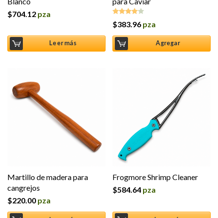
Blanco
para Caviar
$
704.12
pza
$
383.96
pza
Valorado
en
4.0
de
5
Leer más
Agregar
Martillo de madera para
Frogmore Shrimp Cleaner
cangrejos
$
584.64
pza
$
220.00
pza