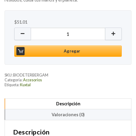
$
51.01
Biodetergente líquido para trastes Bergamota y Cla
Agregar
SKU:
BIODETERBERGAM
Categoría:
Accesorios
Etiqueta:
Kuxtal
Descripción
Valoraciones (0)
Descripción