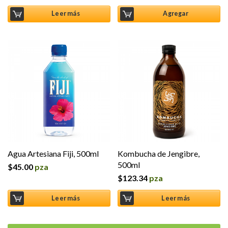
5.00
de 5
Leer más
Agregar
Agua Artesiana Fiji, 500ml
Kombucha de Jengibre,
500ml
$
45.00
pza
$
123.34
pza
Leer más
Leer más