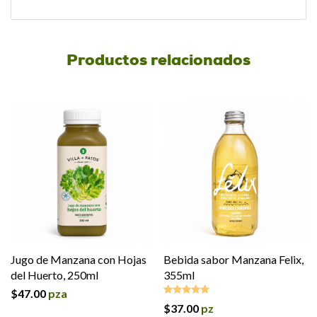
Productos relacionados
Jugo de Manzana con Hojas
Bebida sabor Manzana Felix,
del Huerto, 250ml
355ml
$
47.00
pza
$
37.00
pz
Valorado en