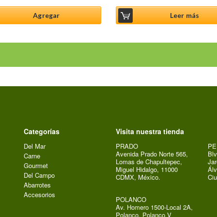
Agregar
Leer más
Categorías
Visita nuestra tienda
Del Mar
PRADO
PE
Avenida Prado Norte 565,
Blv
Carne
Lomas de Chapultepec,
Jar
Gourmet
Miguel Hidalgo, 11000
Álv
Del Campo
CDMX, México.
Ci
Abarrotes
Accesorios
POLANCO
Av. Homero 1500-Local 2A,
Polanco, Polanco V