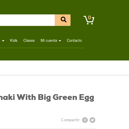
0
l
Kids
Clases
Mi cuenta
Contacto
aki With Big Green Egg
Compartir: