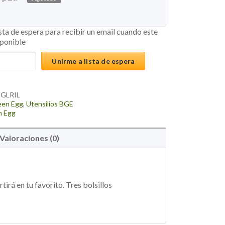
ista de espera para recibir un email cuando este
sponible
Unirme a lista de espera
GLRIL
een Egg
,
Utensilios BGE
n Egg
Valoraciones (0)
irá en tu favorito.
Tres bolsillos