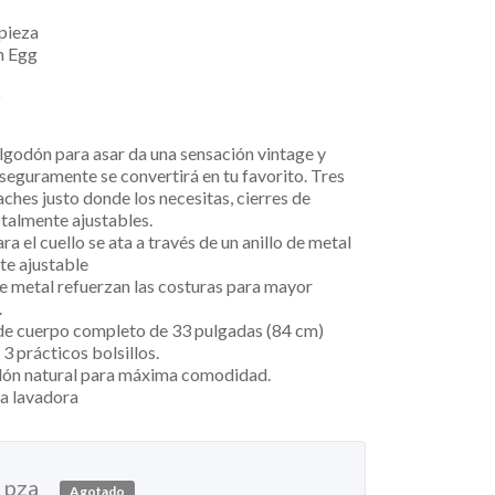
 pieza
n Egg
9
algodón para asar da una sensación vintage y
seguramente se convertirá en tu favorito.
Tres
aches justo donde los necesitas, cierres de
otalmente ajustables.
ra el cuello se ata a través de un anillo de metal
ste ajustable
de metal refuerzan las costuras para mayor
.
de cuerpo completo de 33 pulgadas (84 cm)
3 prácticos bolsillos.
ón natural para máxima comodidad.
la lavadora
pza
Agotado