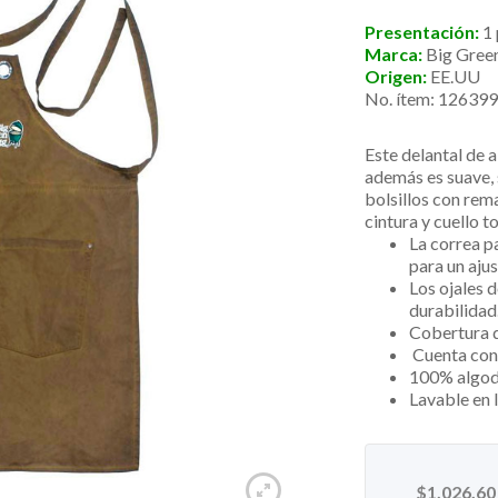
Presentación:
1
Marca:
Big Gree
Origen:
EE.UU
No. ítem: 12639
Este delantal de 
además es suave, 
bolsillos con rem
cintura y cuello t
La correa pa
para un aju
Los ojales 
durabilidad
Cobertura 
Cuenta con 
100% algod
Lavable en 
$
1,026.60