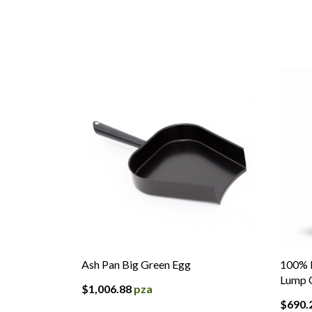
Ash Pan Big Green Egg
100% 
Lump C
$
1,006.88
pza
$
690.