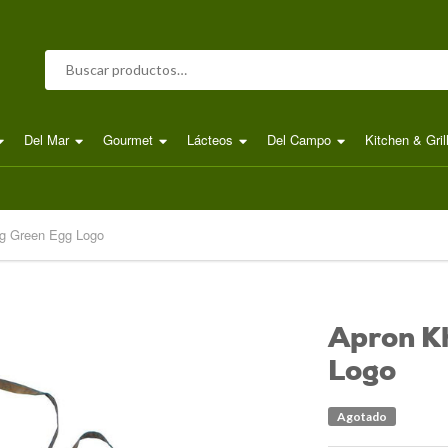
Buscar por:
Del Mar
Gourmet
Lácteos
Del Campo
Kitchen & Gril
ig Green Egg Logo
Apron Kh
Logo
Agotado