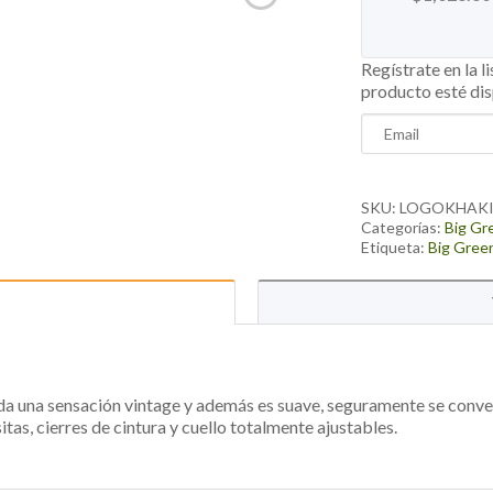
Regístrate en la l
producto esté di
Enter
your
email
address
SKU:
LOGOKHAKI
to
Categorías:
Big Gr
Etiqueta:
Big Gree
join
the
waitlist
for
this
product
da una sensación vintage y además es suave, seguramente se convert
tas, cierres de cintura y cuello totalmente ajustables.