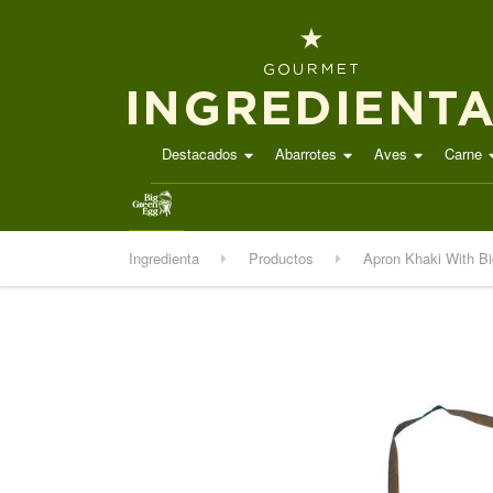
Destacados
Abarrotes
Aves
Carne
.
Ingredienta
Productos
Apron Khaki With B