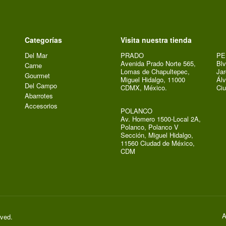
Categorías
Visita nuestra tienda
Del Mar
PRADO
PE
Avenida Prado Norte 565,
Blv
Carne
Lomas de Chapultepec,
Jar
Gourmet
Miguel Hidalgo, 11000
Álv
Del Campo
CDMX, México.
Ci
Abarrotes
Accesorios
POLANCO
Av. Homero 1500-Local 2A,
Polanco, Polanco V
Sección, Miguel Hidalgo,
11560 Ciudad de México,
CDM
A
rved.