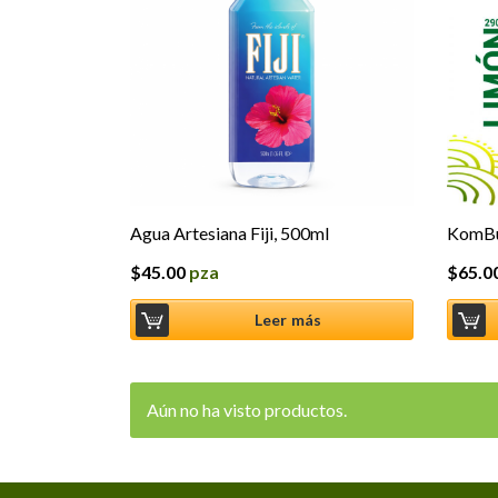
Agua Artesiana Fiji, 500ml
KomBu
$
45.00
pza
$
65.0
Leer más
Aún no ha visto productos.