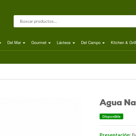
Buscar por:
Del Mar
Gourmet
Lácteos
Del Campo
Kitchen & Gril
Agua Na
Disponible
Presentación:
B