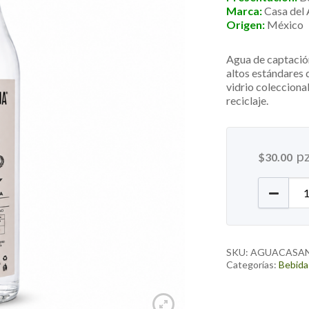
Marca:
Casa del
Origen:
México
Agua de captación
altos estándares 
vidrio colecciona
reciclaje.
p
$
30.00
Agua Na
SKU:
AGUACASA
Categorías:
Bebida