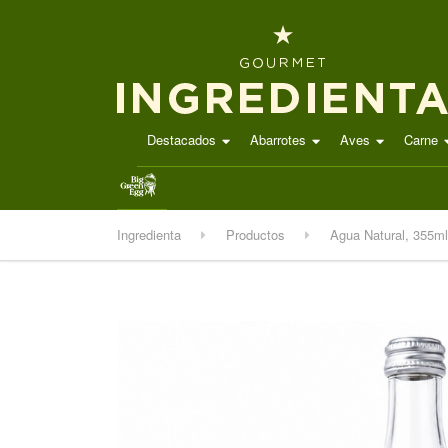
Destacados
Abarrotes
Aves
Carne
.
Ingredienta
Productos
Agua Natural, 355ml