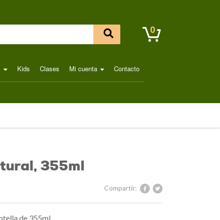
0
l
Kids
Clases
Mi cuenta
Contacto
tural, 355ml
Compartir:
otella de 355ml