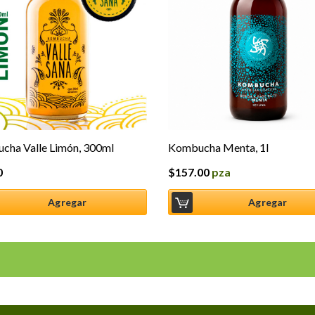
cha Valle Limón, 300ml
Kombucha Menta, 1l
0
$
157.00
pza
Agregar
Agregar