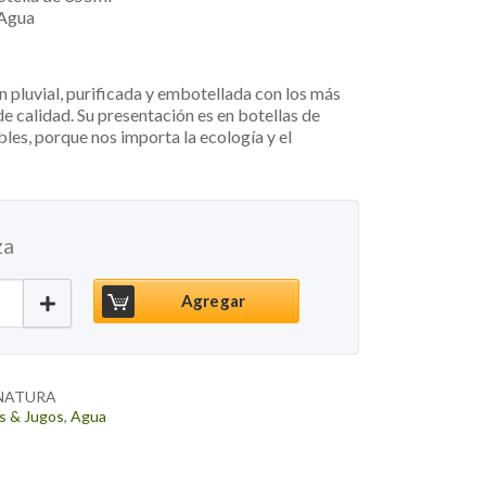
 Agua
 pluvial, purificada y embotellada con los más
de calidad. Su presentación es en botellas de
bles, porque nos importa la ecología y el
za
tural, 355ml cantidad
Agregar
NATURA
s & Jugos
,
Agua