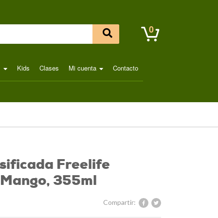
0
l
Kids
Clases
Mi cuenta
Contacto
ificada Freelife
 Mango, 355ml
Compartir: