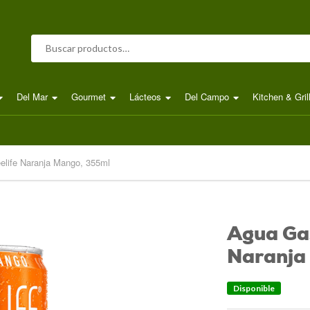
Buscar por:
Del Mar
Gourmet
Lácteos
Del Campo
Kitchen & Gril
elife Naranja Mango, 355ml
Agua Gas
Naranja
Disponible