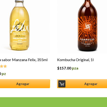
 sabor Manzana Felix, 355ml
Kombucha Original, 1l
$
157.00
pza
0
pz
o en
5
Agregar
Agregar