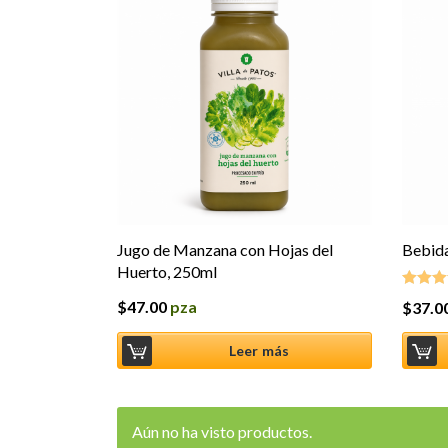
Jugo de Manzana con Hojas del
Bebida
Huerto, 250ml
$
47.00
pza
$
37.0
Valorad
5.00
de 
Leer más
Aún no ha visto productos.