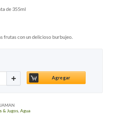
ata de 355ml
 frutas con un delicioso burbujeo.
sificada Freelife Naranja Mango, 355ml cantidad
Agregar
AJAMAN
s & Jugos
,
Agua