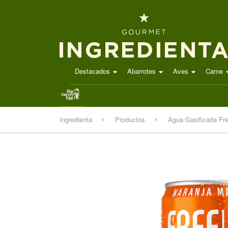
Destacados
Abarrotes
Aves
Carne
.
Ingredienta
Productos
Agua Gasificada Fre