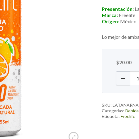
Presentación:
L
Marca:
Freelife
Origen:
México
Lo mejor de ambas
$
20.00
Agua Ga
SKU:
LATANARN
Categorías:
Bebida
Etiqueta:
Freelife